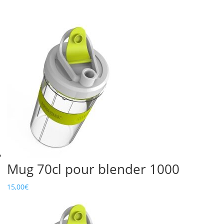
+
LID
FOR
DTX
MINI
Mug 70cl pour blender 1000
15,00
€