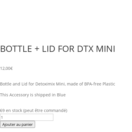
BOTTLE + LID FOR DTX MINI
12,00
€
Bottle and Lid for Detoximix Mini, made of BPA-free Plastic
This Accessory is shipped in Blue
69 en stock (peut être commandé)
quantité
de
Ajouter au panier
BOTTLE