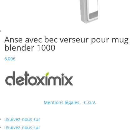
Anse avec bec verseur pour mug
blender 1000
6,00
€
Mentions légales – C.G.V.

Suivez-nous sur

Suivez-nous sur