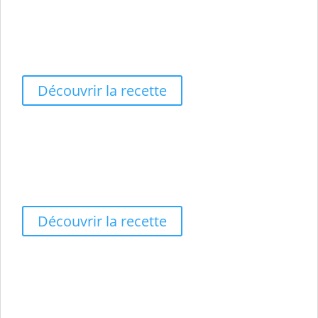
✨ Éclat du teint
🔄 Drainage
🧘 Anti-Grignotage
Découvrir la recette
Fraise - Citron - Basilic
🛡️ Antioxydant
🌿 Digestion
🔋 Vitalité
Découvrir la recette
Orange - Basilic
🍊 Énergie Douce
🌱 Confort Digestif