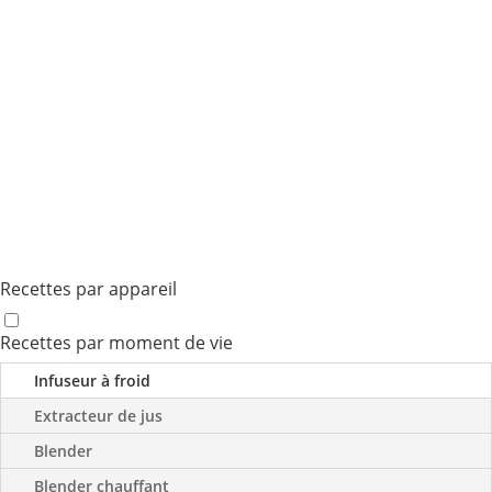
Découvrir
Élixir Glacé Concombre, Citron Jaune & Basilic Grand Vert
Découvrir
Gaspacho Émeraude Courgette Crue, Avocat & Basilic
Découvrir
Recettes par appareil
Recettes par moment de vie
Infuseur à froid
Extracteur de jus
Blender
Blender chauffant