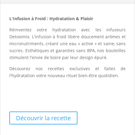
L'Infusion à Froid : Hydratation & Plaisir
Réinventez votre hydratation avec les infuseurs
Detoximix. L'infusion à froid libère doucement arômes et
micronutriments, créant une eau « active » et saine, sans
sucres. Esthétiques et garanties sans BPA, nos bouteilles
stimulent l'envie de boire par leur design épuré.
Découvrez nos recettes exclusives et faites de
l'hydratation votre nouveau rituel bien-être quotidien.
Elixir froid cerise - romarin - Zestes de citron
🛡️ Protection Antioxydante
🌿 Stimulation Hépatique
Découvrir la recette
Ananas - Mangue - Citron vert - Banane