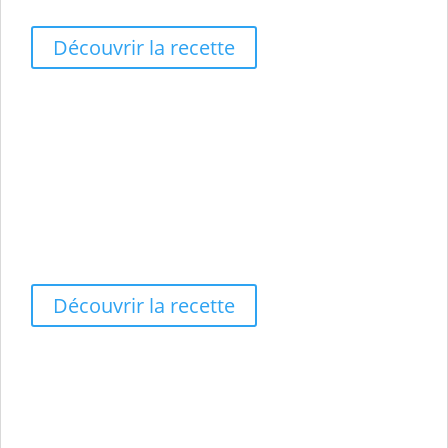
🧠 Anti-Stress
Découvrir la recette
Pastèque - citron vert
🧽 DETOXIFIANT
💧 ULTRA-HYDRATANT
🍋 DIGESTIVE & ALCALINISANTE
🌿 APAISANTE & FRAÎCHISSANTE
🛡️ ANTIOXYDANTE
Découvrir la recette
Kiwi - Concombre
✨ Éclat & Peau
🛡️ Antioxydant