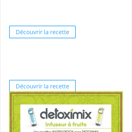
🧠 Vigilance
⚡ Circulation
Découvrir la recette
Pomme - Citron - Kiwi
🛡️ Système Immunitaire
✨ Digestion
🔋 Anti-Fatigue
Découvrir la recette