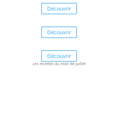
Smoothie Frappé Pastèque, Citron Vert & Menthe Fraîche
Découvrir
Les recettes de juillet
Élixir Glacé Concombre, Citron Jaune & Basilic Grand Vert
Découvrir
Les recettes de juillet
Gaspacho Émeraude Courgette Crue, Avocat & Basilic
Découvrir
Les recettes du mois de juillet
Smoothie Frappé Pastèque, Citron Vert & Menthe Fraîche
Découvrir
Smoothie Bowl Hydratant Pêche Blanche-Framboise & Muesli
Gourmand Cru