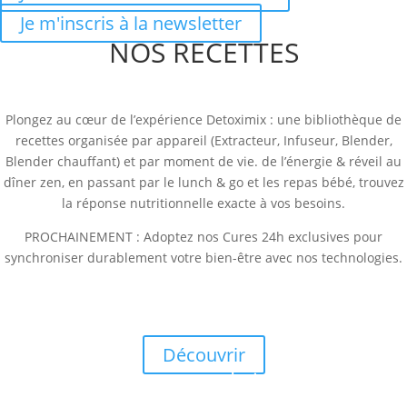
Je m'inscris à la newsletter
NOS RECETTES
Plongez au cœur de l’expérience Detoximix : une bibliothèque de
recettes organisée par appareil (Extracteur, Infuseur, Blender,
Blender chauffant) et par moment de vie. de l’énergie & réveil au
dîner zen, en passant par le lunch & go et les repas bébé, trouvez
la réponse nutritionnelle exacte à vos besoins.
PROCHAINEMENT : Adoptez nos Cures 24h exclusives pour
synchroniser durablement votre bien-être avec nos technologies.
Les recettes de juillet
Smoothie Bowl Hydratant Pêche Blanche-Framboise & Muesli
Gourmand Cru
Découvrir
Les recettes de juillet