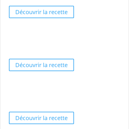
🔄 Drainage
Découvrir la recette
Kiwi - Fraise
🛡️ Protection Cellulaire
✨ Éclat du Teint
🥤 Hydratation Plaisir
Découvrir la recette
Citron - Thym
🛡️ Antiseptique
🍋 Détox Foie
🌬️ Souffle pur
Découvrir la recette
Gingembre - Citron - Romarin