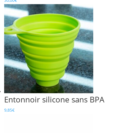
30,00
€
Entonnoir silicone sans BPA
9,85
€