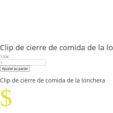
Clip de cierre de comida de la l
7,50
€
quantité
de
Ajouter au panier
Clip
Clip de cierre de comida de la lonchera
de
cierre
$
de
comida
de
la