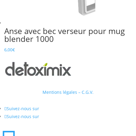
Anse avec bec verseur pour mug
blender 1000
6,00
€
Mentions légales – C.G.V.

Suivez-nous sur

Suivez-nous sur