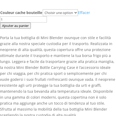
Couleur cache bouteille
Effacer
quantité
de
Ajouter au panier
Custodia
per
Porta la tua bottiglia di Mini Blender ovunque con stile e facilità
il
grazie alla nostra speciale custodia per il trasporto. Realizzata in
trasporto
neoprene di alta qualità, questa copertura offre una protezione
delle
ottimale durante il trasporto e mantiene la tua borsa frigo più a
bottiglie
lungo. Leggera e facile da trasportare grazie alla pratica maniglia,
del
la nostra Mini Blender Bottle Carrying Case è l’accessorio ideale
Mini
per chi viaggia, per chi pratica sport o semplicemente per chi
Blender
vuole godersi i suoi frullati rinfrescanti ovunque vada. Il neoprene
resistente agli urti protegge la tua bottiglia da urti e graffi,
mantenendo la tua bevanda alla temperatura ideale. Disponibile
in una gamma di colori moderni, questa copertina non è solo
pratica ma aggiunge anche un tocco di tendenza al tuo stile.
Sfrutta al massimo la mobilità della tua bottiglia Mini Blender
scegliendo la nostra custodia di alta qualità.