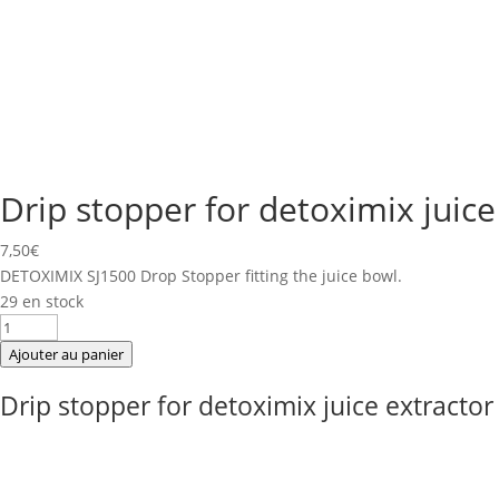
Drip stopper for detoximix juice
7,50
€
DETOXIMIX SJ1500 Drop Stopper fitting the juice bowl.
29 en stock
quantité
de
Ajouter au panier
Drip
Drip stopper for detoximix juice extractor
stopper
for
detoximix
juice