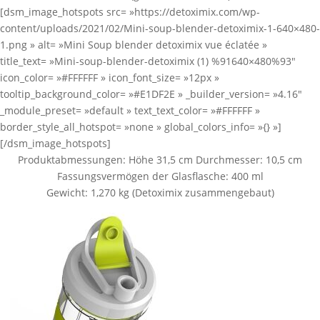
[dsm_image_hotspots src= »https://detoximix.com/wp-
content/uploads/2021/02/Mini-soup-blender-detoximix-1-640×480-
1.png » alt= »Mini Soup blender detoximix vue éclatée »
title_text= »Mini-soup-blender-detoximix (1) %91640×480%93″
icon_color= »#FFFFFF » icon_font_size= »12px »
tooltip_background_color= »#E1DF2E » _builder_version= »4.16″
_module_preset= »default » text_text_color= »#FFFFFF »
border_style_all_hotspot= »none » global_colors_info= »{} »]
[/dsm_image_hotspots]
Produktabmessungen: Höhe 31,5 cm Durchmesser: 10,5 cm
Fassungsvermögen der Glasflasche: 400 ml
Gewicht: 1,270 kg (Detoximix zusammengebaut)