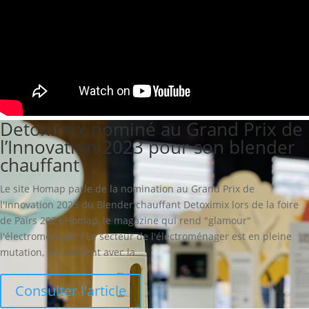
Detoximix nominé au Grand Prix de
l’Innovation 2023 pour son blender
chauffant
Le site Homap parle de la nomination au Grand Prix de
l'Innovation 2023 du Blender chauffant Detoximix lors de la foire
de Pairs 2023.Homap, le magazine qui rend "glamour"
l'électroménager ! Le secteur de l'électroménager est en pleine
mutation, notamment avec la...
Consulter l'article