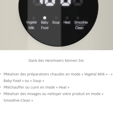
D’un écran LED et ses 3 touches intuitives
Dank des Heizmixers können Sie:
P
Réaliser des préparations chaudes en mode « Vegetal Milk » - «
Baby Food » ou « Soup »
P
Réchauffer ou cuire en mode « Heat »
P
Réaliser des mixages ou nettoyer votre produit en mode «
Smoothie-Clean »