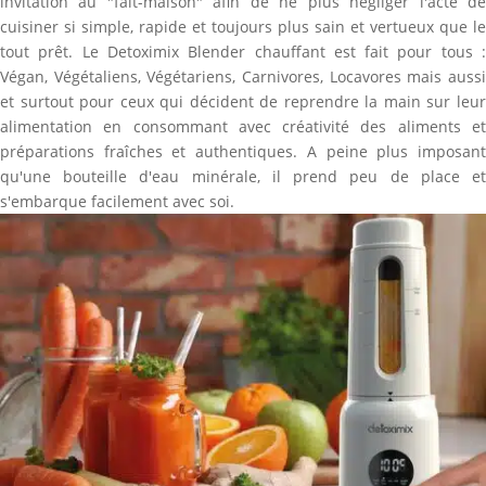
invitation au "fait-maison" afin de ne plus négliger l'acte de
cuisiner si simple, rapide et toujours plus sain et vertueux que le
tout prêt. Le Detoximix Blender chauffant est fait pour tous :
Végan, Végétaliens, Végétariens, Carnivores, Locavores mais aussi
et surtout pour ceux qui décident de reprendre la main sur leur
alimentation en consommant avec créativité des aliments et
préparations fraîches et authentiques. A peine plus imposant
qu'une bouteille d'eau minérale, il prend peu de place et
s'embarque facilement avec soi.