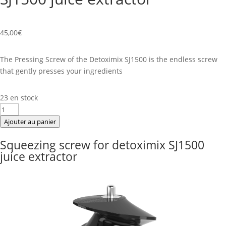
45,00
€
The Pressing Screw of the Detoximix SJ1500 is the endless screw
that gently presses your ingredients
23 en stock
quantité
de
Ajouter au panier
Squeezing
Squeezing screw for detoximix SJ1500
screw
juice extractor
for
detoximix
SJ1500
juice
extractor