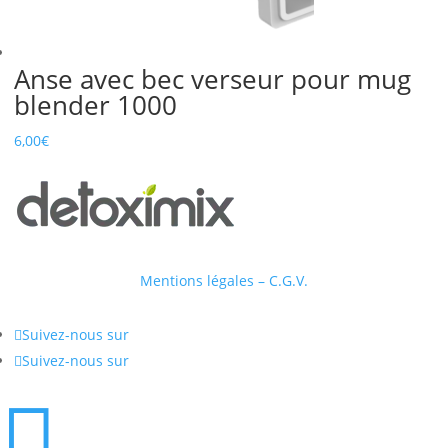
Anse avec bec verseur pour mug
blender 1000
6,00
€
Mentions légales – C.G.V.

Suivez-nous sur

Suivez-nous sur
