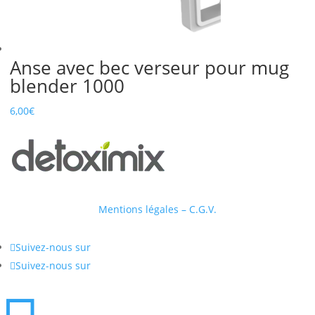
Anse avec bec verseur pour mug
blender 1000
6,00
€
Mentions légales – C.G.V.

Suivez-nous sur

Suivez-nous sur