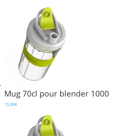
steel
tub
for
Lunch
Box
Detoximix
Meal
Mug 70cl pour blender 1000
15,00
€