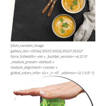
[dsm_random_image
gallery_ids= »35542,35537,35532,35527,35522″
force_fullwidth= »on » _builder_version= »4.27.0″
_module_preset= »default »
module_alignment= »center »
global_colors_info= »{} » _i= »0″ _address= »2.1.0.0″ /]