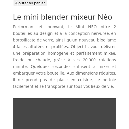
de
Ajouter au panier
Mini
Le mini blender mixeur Néo
blender
Néo
Performant et innovant, le Mini NEO offre 2
bouteilles au design et à la conception nervurée, en
borosilicate de verre, ainsi qu’un nouveau bloc lame
4 faces affutées et profilées. Objectif : vous délivrer
une préparation homogène et parfaitement mixée,
froide ou chaude, grâce à ses 20.000 rotations
minute. Quelques se­condes suffisent à mixer et
embarquer votre bouteille. Aux di­mensions réduites,
il ne prend pas de place en cuisine, se nettoie
facilement et se transporte sur tous vos lieux de vie.