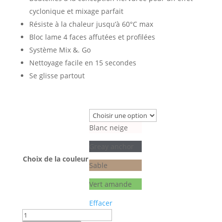
cyclonique et mixage parfait
Résiste à la chaleur jusqu’à 60°C max
Bloc lame 4 faces affutées et profilées
Système Mix &. Go
Nettoyage facile en 15 secondes
Se glisse partout
Blanc neige
Greay anchor
Choix de la couleur
Sable
Vert amande
Effacer
quantité