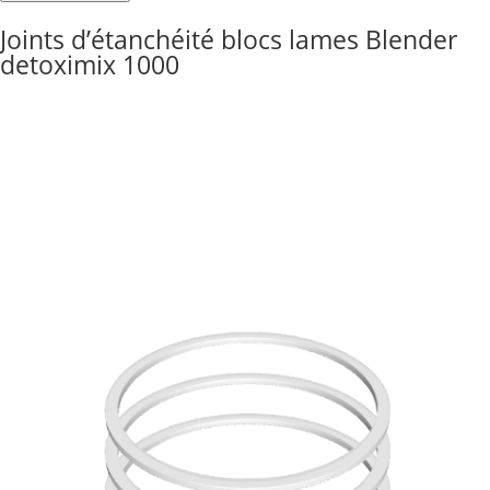
Joints
Joints d’étanchéité blocs lames Blender
d'étanchéité
detoximix 1000
blocs
lames
Blender
detoximix
1000