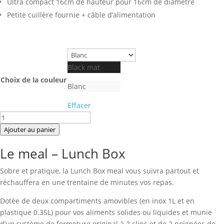
Ultra compact 16cm de hauteur pour 16cm de diamètre
Petite cuillère fournie + câble d’alimentation
Black mat
Choix de la couleur
Blanc
Effacer
quantité
de
Ajouter au panier
Lunch
Le meal – Lunch Box
box
chauffante
Sobre et pratique, la Lunch Box meal vous suivra partout et
-
réchauffera en une trentaine de minutes vos repas.
Meal
Dotée de deux compartiments amovibles (en inox 1L et en
plastique 0.35L) pour vos aliments solides ou liquides et munie
d’un système de fermeture original à 2 clips et de 2 poignées de