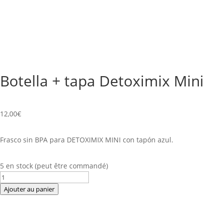
Botella + tapa Detoximix Mini
12,00
€
Frasco sin BPA para DETOXIMIX MINI con tapón azul.
5 en stock (peut être commandé)
quantité
de
Ajouter au panier
Botella
+