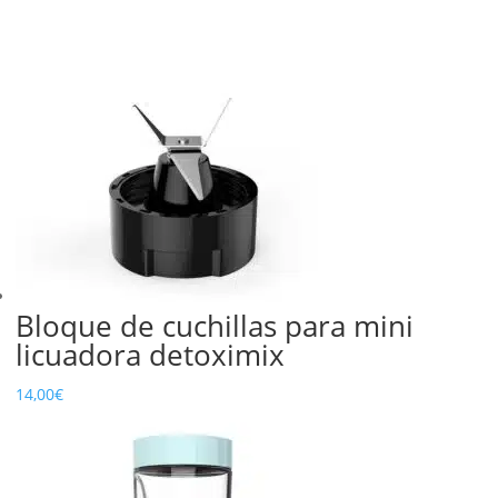
tapa
Detoximix
Mini
Bloque de cuchillas para mini
licuadora detoximix
14,00
€