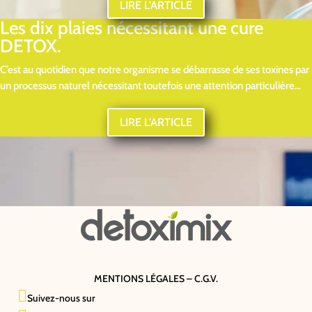
LIRE L'ARTICLE
Les dix plaies nécessitant une cure
DETOX.
C’est au quotidien que notre organisme se débarrasse de ses toxines par
un processus naturel nécessitant toutefois une attention particulière...
LIRE L'ARTICLE
MENTIONS LÉGALES – C.G.V.

Suivez-nous sur