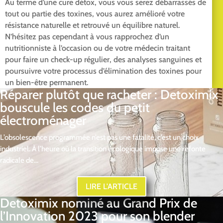
Au terme d’une cure détox, vous vous serez débarrassés de
tout ou partie des toxines, vous aurez amélioré votre
résistance naturelle et retrouvé un équilibre naturel.
N’hésitez pas cependant à vous rapprochez d’un
nutritionniste à l’occasion ou de votre médecin traitant
pour faire un check-up régulier, des analyses sanguines et
poursuivre votre processus d’élimination des toxines pour
un bien-être permanent.
Réparer plutôt que racheter : Detoximix
bouscule les codes du petit
électroménager
L’obsolescence programmée n’est pas une fatalité, c’est un choix
industriel. À l’heure où la transition écologique impose une refonte
radicale de...
LIRE L'ARTICLE
Detoximix nominé au Grand Prix de
l’Innovation 2023 pour son blender