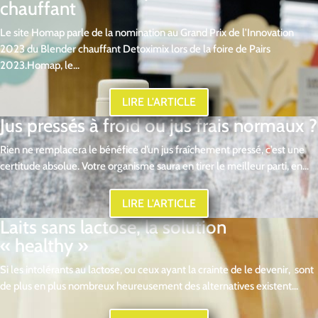
chauffant
Le site Homap parle de la nomination au Grand Prix de l'Innovation
2023 du Blender chauffant Detoximix lors de la foire de Pairs
2023.Homap, le...
LIRE L'ARTICLE
Jus pressés à froid ou jus frais normaux ?
Rien ne remplacera le bénéfice d’un jus fraîchement pressé, c’est une
certitude absolue. Votre organisme saura en tirer le meilleur parti, en...
LIRE L'ARTICLE
Laits sans lactose, la solution
« healthy »
Si les intolérants au lactose, ou ceux ayant la crainte de le devenir, sont
de plus en plus nombreux heureusement des alternatives existent...