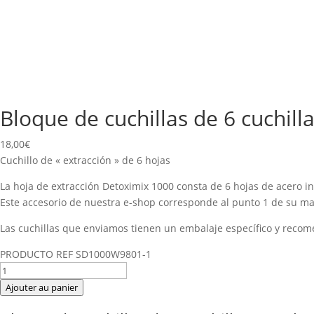
Bloque de cuchillas de 6 cuchil
18,00
€
Cuchillo de « extracción » de 6 hojas
La hoja de extracción Detoximix 1000 consta de 6 hojas de acero in
Este accesorio de nuestra e-shop corresponde al punto 1 de su man
Las cuchillas que enviamos tienen un embalaje específico y reco
PRODUCTO REF SD1000W9801-1
quantité
de
Ajouter au panier
Bloque