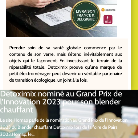
Prendre soin de sa santé globale commence par le
contenu de son verre, mais s’étend inévitablement aux
objets qui le façonnent. En investissant le terrain de la
réparabilité totale, Detoximix prouve qu’une marque de
petit électroménager peut devenir un véritable partenaire
de transition écologique, un joint à la fois.
Detoximix nominé au Grand Prix de
l’Innovation 2023 pour son blender
chauffant
Le site Homap parle de la nomination au Grand Prix de l'Innovation
2023 du Blender chauffant Detoximix lors de la foire de Pairs
2023.Homap, le...