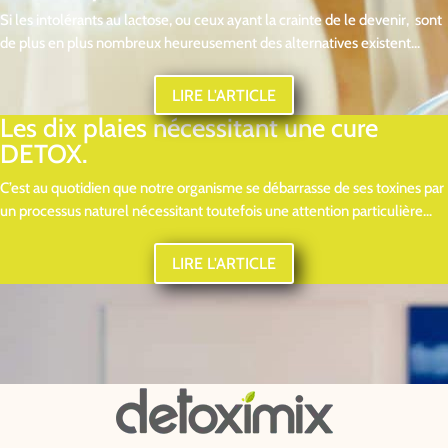
Si les intolérants au lactose, ou ceux ayant la crainte de le devenir, sont
de plus en plus nombreux heureusement des alternatives existent...
LIRE L'ARTICLE
Les dix plaies nécessitant une cure
DETOX.
C’est au quotidien que notre organisme se débarrasse de ses toxines par
un processus naturel nécessitant toutefois une attention particulière...
LIRE L'ARTICLE