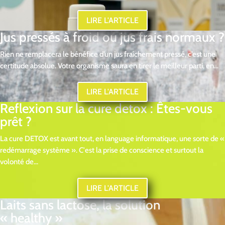
LIRE L'ARTICLE
Jus pressés à froid ou jus frais normaux ?
Rien ne remplacera le bénéfice d’un jus fraîchement pressé, c’est une
certitude absolue. Votre organisme saura en tirer le meilleur parti, en...
LIRE L'ARTICLE
Reflexion sur la cure detox : Êtes-vous
prêt ?
La cure DETOX est avant tout, en language informatique, une sorte de «
redémarrage système ». C'est la prise de conscience et surtout la
volonté de...
LIRE L'ARTICLE
Laits sans lactose, la solution
« healthy »